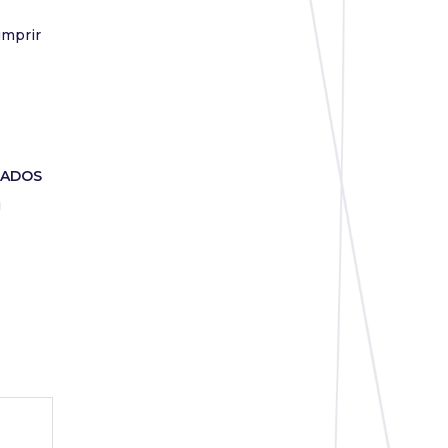
umprir
GADOS
u