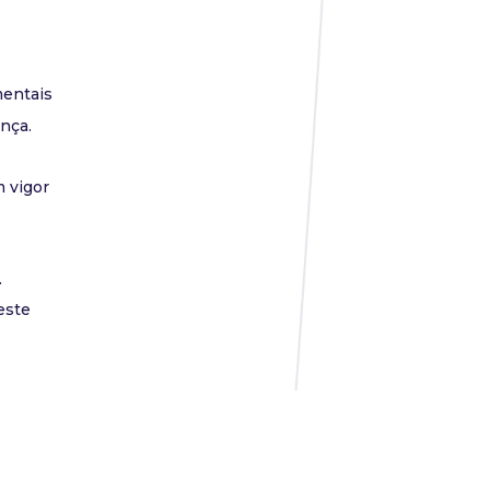
mentais
nça.
m vigor
.
este