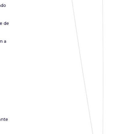
ndo
e de
m a
ante