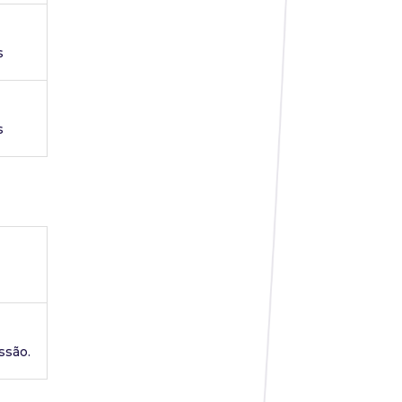
s
s
ssão.